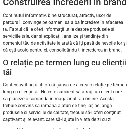
Construirea încrederii în brand
Conținutul informativ, bine structurat, atractiv, ușor de
parcurs îi convinge pe oameni să aibă încredere în afacerea
ta. Faptul că le oferi informații utile despre produsele și
serviciile tale, dar și explicații, analize și tendințe din
domeniul tău de activitate le arată că îți pasă de nevoile lor și
că ești acolo pentru ei, consolidându-ți încrederea în brand.
O relație pe termen lung cu clienții
tăi
Content writing-ul îți oferă șansa de a crea o relație pe termen
lung cu clienții tăi. Nu este suficient să atragi un client care
să plaseze o comandă în magazinul tău online. Acesta
trebuie convins să rămână alături de tine, iar, pe lângă
produsele și serviciile de calitate, trebuie să-i oferi conținut
captivant și relevant, care să-l ajute în viața de zi cu zi.