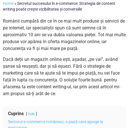
Home
»
Secretul succesului în e-commerce: Strategia de content
writing poate crește vizibilitatea și conversiile
Românii cumpără din ce în ce mai mult produse și servicii de
pe internet, iar specialiștii spun că sunt semne că în
aproximativ 10 ani se va dubla valoarea pieței. Tot mai multe
produse vor apărea în oferta magazinelor online, iar
concurența va fi și mai mare pe piață.
Dacă deții un magazin online ești, așadar, „pe val”, având
șanse să reușești, dar și să eșuezi. Fără o strategie de
marketing care să te ajute să te impui pe piață, nu vei face
față în lupta cu concurența. O soluție foarte bună pentru
afacerea ta este content writing-ul, iar prin acest articol mi-
am propus să-ți arăt de ce.
Cuprins
hide
Sectorul e-commerce românesc, o piață care ajunge la
maturitate