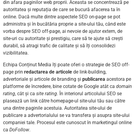
din afara paginilor web proprii. Aceasta se concentrează pe
autoritatea și reputația de care se bucură afacerea ta în
online. Dacă multe dintre aspectele SEO on-page se pot
administra și în bucătăria proprie a site-ului tău, când este
vorba despre SEO off-page, ai nevoie de ajutor extern, de
site-uri cu autoritate și prestigiu, care să te ajute să crești
durabil, să atragi trafic de calitate și să îți consolidezi
vizibilitatea.
Echipa Conținut Media îți poate oferi o strategie de SEO off-
page prin
redactarea de articole
de link-building,
advertoriale și articole de branding și
publicarea
acestora pe
platforme de încredere, bine cotate de Google atât ca
domain
rating
, cât și ca
site rating
. În interiorul articolului SEO se
plasează un link către homepage-ul site-ului tău sau către
una dintre paginile acestuia. Autoritatea site-ului de
publicare a advertorialului se va transfera și asupra site-ului
companiei tale. Procesul este cunoscut în marketingul online
ca
DoFollow
.