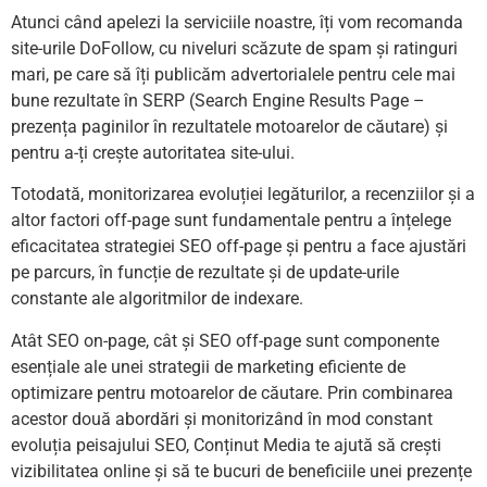
Atunci când apelezi la serviciile noastre, îți vom recomanda
site-urile DoFollow, cu niveluri scăzute de spam și ratinguri
mari, pe care să îți publicăm advertorialele pentru cele mai
bune rezultate în SERP (Search Engine Results Page –
prezența paginilor în rezultatele motoarelor de căutare) și
pentru a-ți crește autoritatea site-ului.
Totodată, monitorizarea evoluției legăturilor, a recenziilor și a
altor factori off-page sunt fundamentale pentru a înțelege
eficacitatea strategiei SEO off-page și pentru a face ajustări
pe parcurs, în funcție de rezultate și de update-urile
constante ale algoritmilor de indexare.
Atât SEO on-page, cât și SEO off-page sunt componente
esențiale ale unei strategii de marketing eficiente de
optimizare pentru motoarelor de căutare. Prin combinarea
acestor două abordări și monitorizând în mod constant
evoluția peisajului SEO, Conținut Media te ajută să crești
vizibilitatea online și să te bucuri de beneficiile unei prezențe